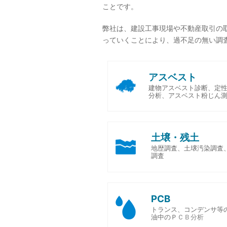
ことです。
弊社は、建設工事現場や不動産取引の
っていくことにより、過不足の無い調
アスベスト
建物アスベスト診断、定
分析、アスベスト粉じん
土壌・残土
地歴調査、土壌汚染調査
調査
PCB
トランス、コンデンサ等
油中のＰ
ＣＢ分析