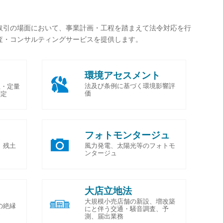
取引の場面において、事業計画・工程を踏まえて法令対応を行
査
・コンサルティングサービスを提供します。
環境アセスメント
法及び条例に基づく環境影響評
性・定量
価
測定
フォトモンタージュ
、残土
風力発電、太陽光等のフォトモ
ンタージュ
大店立地法
大規模小売店舗の新設、増改築
の絶縁
にと伴う交通・騒音調査、予
測、届出業務