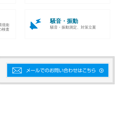
騒音・振動
環境衛
騒音・振動測定、対策立案
の検査