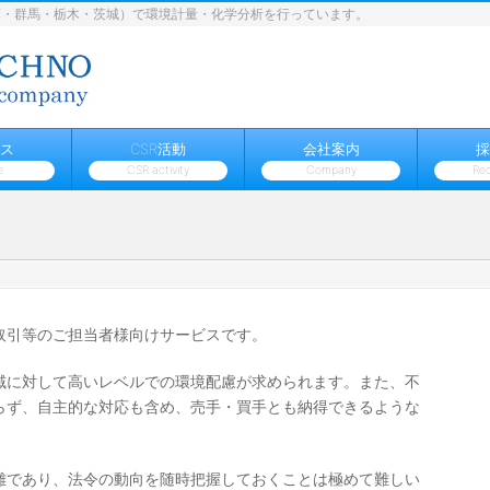
葉・群馬・栃木・茨城）で環境計量・化学分析を行っています。
ス
CSR活動
会社案内
採
e
CSR activity
Company
Rec
取引等のご担当者様向けサービスです。
域に対して高いレベルでの環境配慮が求められます。また、不
らず、自主的な対応も含め、売手
・買手とも納得できるような
雑であり、法令の動向を随時把握しておくことは極めて難しい