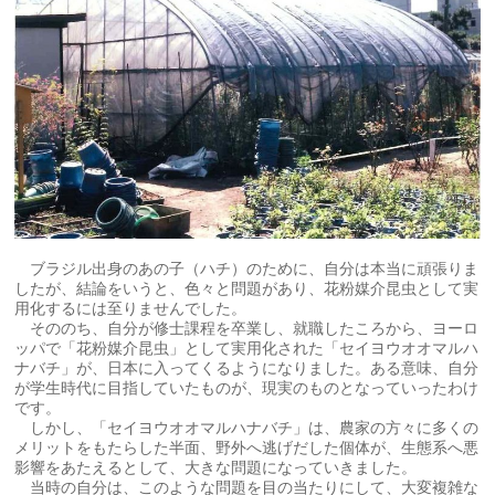
ブラジル出身のあの子（ハチ）のために、自分は本当に頑張りま
したが、結論をいうと、色々と問題があり、花粉媒介昆虫として実
用化するには至りませんでした。
そののち、自分が修士課程を卒業し、就職したころから、ヨーロ
ッパで「花粉媒介昆虫」として実用化された「セイヨウオオマルハ
ナバチ」が、日本に入ってくるようになりました。ある意味、自分
が学生時代に目指していたものが、現実のものとなっていったわけ
です。
しかし、「セイヨウオオマルハナバチ」は、農家の方々に多くの
メリットをもたらした半面、野外へ逃げだした個体が、生態系へ悪
影響をあたえるとして、大きな問題になっていきました。
当時の自分は、このような問題を目の当たりにして、大変複雑な