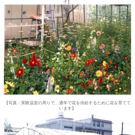
子】
【写真：実験温室の周りで、通年で花を供給するために花を育てて
います】