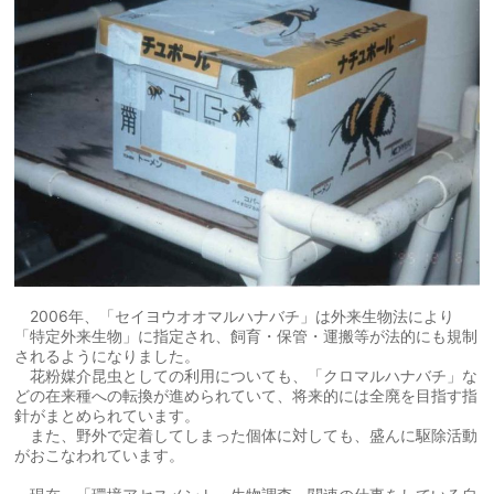
2006年、「セイヨウオオマルハナバチ」は外来生物法により
「特定外来生物」に指定され、飼育・保管・運搬等が法的にも規制
されるようになりました。
花粉媒介昆虫としての利用についても、「クロマルハナバチ」な
どの在来種への転換が進められていて、将来的には全廃を目指す指
針がまとめられています。
また、野外で定着してしまった個体に対しても、盛んに駆除活動
がおこなわれています。