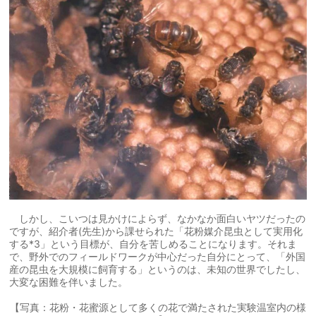
しかし、こいつは見かけによらず、なかなか面白いヤツだったの
ですが、紹介者(先生)から課せられた「花粉媒介昆虫として実用化
する*3」という目標が、自分を苦しめることになります。それま
で、野外でのフィールドワークが中心だった自分にとって、「外国
産の昆虫を大規模に飼育する」というのは、未知の世界でしたし、
大変な困難を伴いました。
【写真：花粉・花蜜源として多くの花で満たされた実験温室内の様