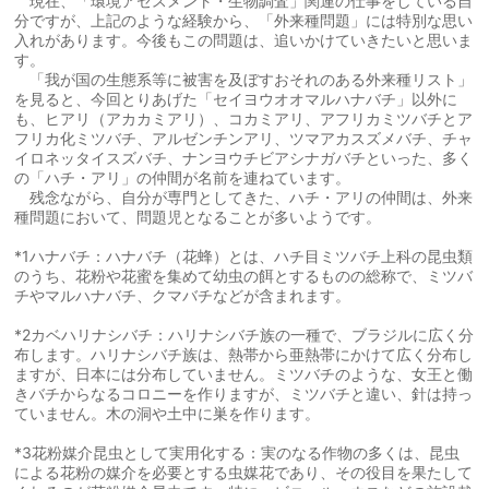
現在、「環境アセスメント・生物調査」関連の仕事をしている自
分ですが、上記のような経験から、「外来種問題」には特別な思い
入れがあります。今後もこの問題は、追いかけていきたいと思いま
す。
「我が国の生態系等に被害を及ぼすおそれのある外来種リスト」
を見ると、今回とりあげた「セイヨウオオマルハナバチ」以外に
も、ヒアリ（アカカミアリ）、コカミアリ、アフリカミツバチとア
フリカ化ミツバチ、アルゼンチンアリ、ツマアカスズメバチ、チャ
イロネッタイスズバチ、ナンヨウチビアシナガバチといった、多く
の「ハチ・アリ」の仲間が名前を連ねています。
残念ながら、自分が専門としてきた、ハチ・アリの仲間は、外来
種問題において、問題児となることが多いようです。
*1ハナバチ：ハナバチ（花蜂）とは、ハチ目ミツバチ上科の昆虫類
のうち、花粉や花蜜を集めて幼虫の餌とするものの総称で、ミツバ
チやマルハナバチ、クマバチなどが含まれます。
*2カベハリナシバチ：ハリナシバチ族の一種で、ブラジルに広く分
布します。ハリナシバチ族は、熱帯から亜熱帯にかけて広く分布し
ますが、日本には分布していません。ミツバチのような、女王と働
きバチからなるコロニーを作りますが、ミツバチと違い、針は持っ
ていません。木の洞や土中に巣を作ります。
*3花粉媒介昆虫として実用化する：実のなる作物の多くは、昆虫
による花粉の媒介を必要とする虫媒花であり、その役目を果たして